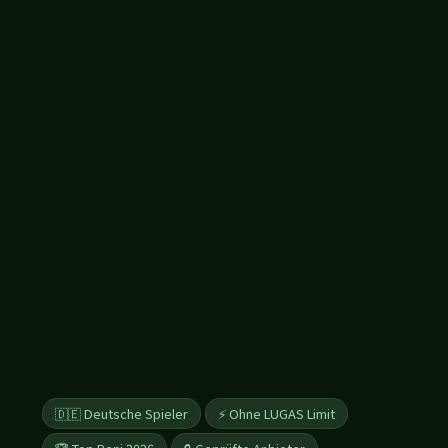
🇩🇪 Deutsche Spieler
⚡ Ohne LUGAS Limit