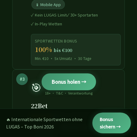
📱 Mobile App
✓ Kein LUGAS Limit
✓ 30+ Sportarten
✓ In-Play Wetten
SPORTWETTEN BONUS
100%
bis €100
Min. €10 · 5x Umsatz · 30 Tage
#3
Bonus holen →
🎯
18+ · T&C · Verantwortung
22Bet
9.3
★★★★★
/10 · 3.100 Bewertungen
🔥 Internationale Sportwetten ohne
Bonus
LUGAS – Top Boni 2026
sichern →
🔒 Curaçao
🎰 Casino + Sport